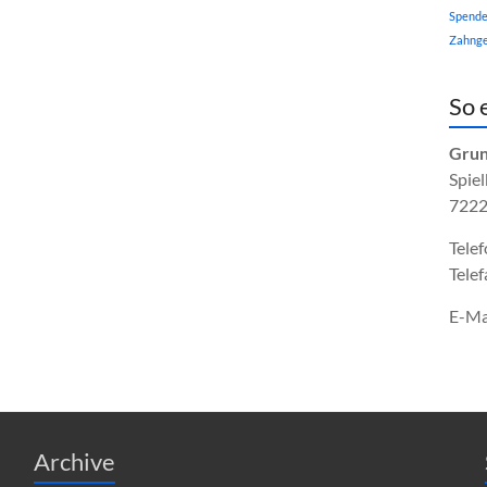
Spend
Zahnge
So 
Grun
Spiel
7222
Telef
Telef
E-Ma
Archive