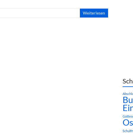
Weiterlesen
Sch
Abschl
Bu
Ei
Gottes
Os
Schulf