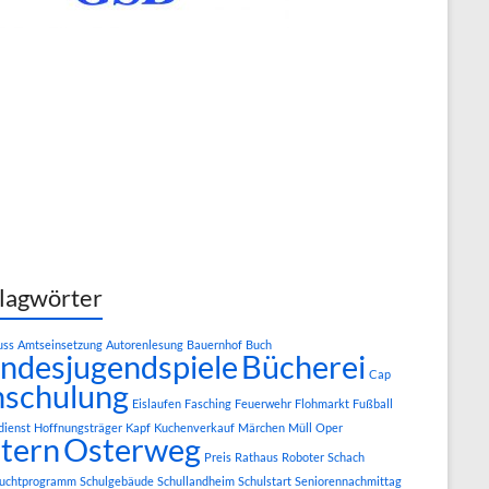
lagwörter
uss
Amtseinsetzung
Autorenlesung
Bauernhof
Buch
ndesjugendspiele
Bücherei
Cap
nschulung
Eislaufen
Fasching
Feuerwehr
Flohmarkt
Fußball
dienst
Hoffnungsträger
Kapf
Kuchenverkauf
Märchen
Müll
Oper
tern
Osterweg
Preis
Rathaus
Roboter
Schach
ruchtprogramm
Schulgebäude
Schullandheim
Schulstart
Seniorennachmittag