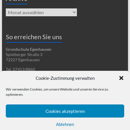
Archive
So erreichen Sie uns
Grundschule Egenhausen
Spielberger Straße 3
72227 Egenhausen
Tel. 07453/8860
Fax 07453/9199800
Cookie-Zustimmung verwalten
sekretariat@gsegenhausen.de
Wir verwenden Cookies, um unsere Website und unseren Service zu
optimieren.
Cookies akzeptieren
Ablehnen
Copyright © 2026
Grundschule Egenhausen
. Alle Rechte vorbehalten. Theme