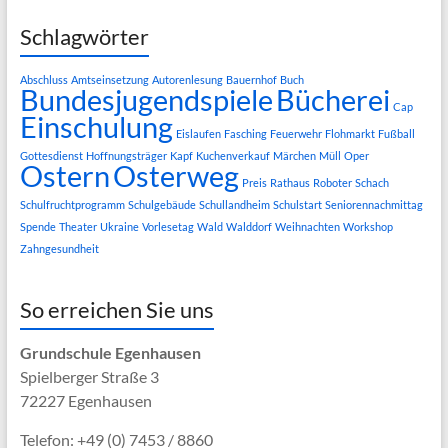
Schlagwörter
Abschluss
Amtseinsetzung
Autorenlesung
Bauernhof
Buch
Bundesjugendspiele
Bücherei
Cap
Einschulung
Eislaufen
Fasching
Feuerwehr
Flohmarkt
Fußball
Gottesdienst
Hoffnungsträger
Kapf
Kuchenverkauf
Märchen
Müll
Oper
Ostern
Osterweg
Preis
Rathaus
Roboter
Schach
Schulfruchtprogramm
Schulgebäude
Schullandheim
Schulstart
Seniorennachmittag
Spende
Theater
Ukraine
Vorlesetag
Wald
Walddorf
Weihnachten
Workshop
Zahngesundheit
So erreichen Sie uns
Grundschule Egenhausen
Spielberger Straße 3
72227 Egenhausen
Telefon: +49 (0) 7453 / 8860