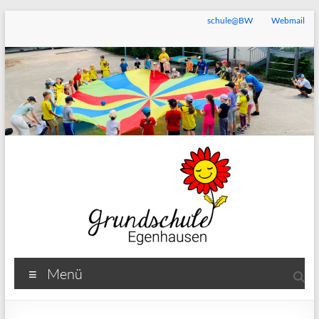
Zum
schule@BW
Webmail
Inhalt
springen
Grundschule
Menü
Egenhausen